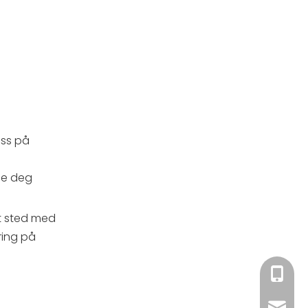
oss på
pe deg
et sted med
ring på
+86-13