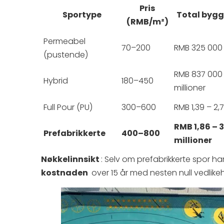
Pris
Sportype
Total byg
(RMB/m²)
Permeabel
70–200
RMB 325 000
(pustende)
RMB 837 000 
Hybrid
180–450
millioner
Full Pour (PU)
300–600
RMB 1,39 – 2,7
RMB 1,86 – 
Prefabrikkerte
400–800
millioner
Nøkkelinnsikt
: Selv om prefabrikkerte spor ha
kostnaden
over 15 år med nesten null vedlike