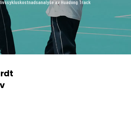
l livssykluskostnadsanalyse av Huadong Track
rdt
av