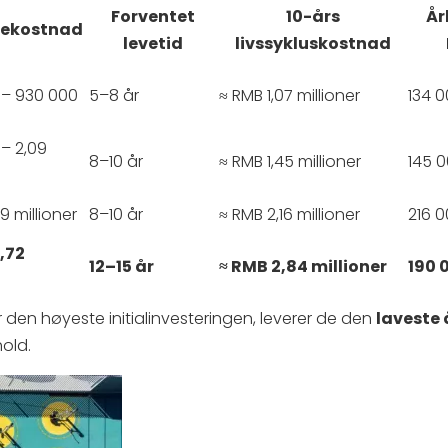
Forventet
10-års
Årl
gekostnad
levetid
livssykluskostnad
 – 930 000
5–8 år
≈ RMB 1,07 millioner
134 
– 2,09
8–10 år
≈ RMB 1,45 millioner
145 
9 millioner
8–10 år
≈ RMB 2,16 millioner
216 
3,72
12–15 år
≈ RMB 2,84 millioner
190 
r den høyeste initialinvesteringen, leverer de den
laveste 
hold.