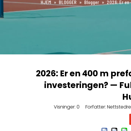
HJEM
»
BLOGGER
»
Blogger
»
2026: Er en
2026: Er en 400 m pre
investeringen? — Fu
H
Visninger:
0
Forfatter: Nettstedred