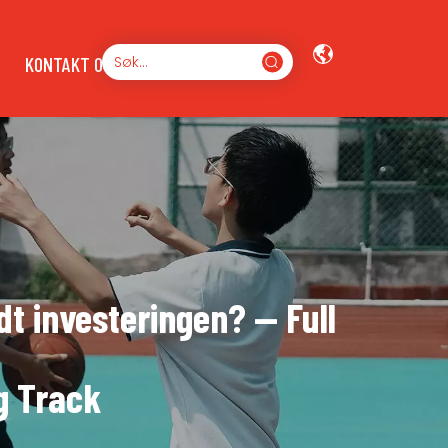
KONTAKT OSS
t investeringen? — Full
g Track