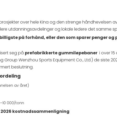
rprosjekter over hele Kina og den strenge håndhevelsen a
r flere utdanningsavdelinger og lokale ledere det samme s
billigste på forhånd, eller den som sparer penger og
isert seg på
prefabrikkerte gummiløpebaner
i over 15 
 Group Wenzhou Sports Equipment Co., Ltd.) de siste 20
rmert beslutning.
fordeling
nnelsen av året)
0–10 000/tonn
 – 2026 kostnadssammenligning