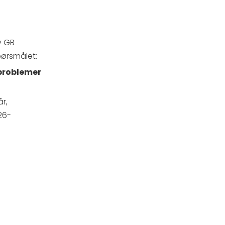
v GB
pørsmålet:
 problemer
år,
26-