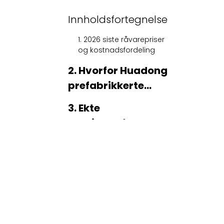
Innholdsfortegnelse
1. 2026 siste råvarepriser
og kostnadsfordeling
2. Hvorfor Huadong
prefabrikkerte
spor er det
3. Ekte
overlegne valget
prosjektreferanser
4. Anbefaling for
beslutningstakere
FAQ