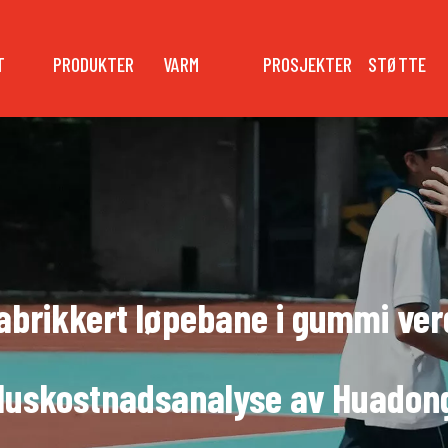
T
PRODUKTER
VARM
PROSJEKTER
STØTTE
abrikkert løpebane i gummi verd
kluskostnadsanalyse av Huadon