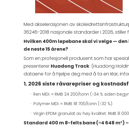
Med akselerasjonen av skoleidrettsinfrastruktu
36246-2018 nasjonale standarder i 2026, stille
Hvilken 400m løpebane skal vi velge — den 
de neste 15 årene?
Som en profesjonell produsent som har spesial
presenterer
Huadong Track
(Huadong Holding
dataene for å hjelpe deg med å ta en klar, info
1. 2026 siste råvarepriser og kostnads
·
Ren MDI: ≈ RMB 24 200/tonn (↑34 % siden begy
·
Polymer MDI: ≈ RMB 18 700/tonn (↑32 %)
·
Virgin EPDM granulat av høy kvalitet: RMB 8 00
Standard 400 m 8-felts bane (≈4 648 m²)