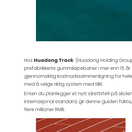
Hos
Huadong Track
(Huadong Holding Group W
prefabrikkerte gummiløpebaner i mer enn 15 år. I
gjennomsiktig kostnadssammenligning for hele 
med å velge riktig system med tillit.
Enten du planlegger et nytt idrettsfelt på skole
internasjonal standard, gir denne guiden fakta, t
flere millioner RMB.