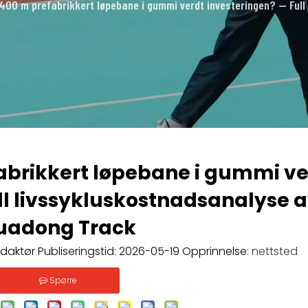
 400 m prefabrikkert løpebane i gummi verdt investeringen? — Ful
fabrikkert løpebane i gummi ve
ll livssykluskostnadsanalyse 
uadong Track
aktør Publiseringstid: 2026-05-19 Opprinnelse:
nettsted
Spørre