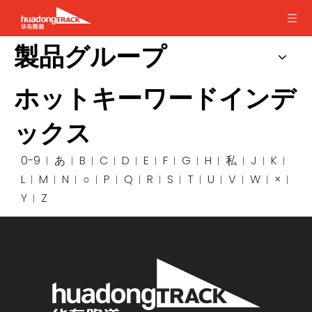
製品グループ
ホットキーワードインデ
ックス
0-9
あ
B
C
D
E
F
G
H
私
J
K
L
M
N
○
P
Q
R
S
T
U
V
W
×
Y
Z