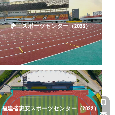
唐山スポーツセンター（2023）
+86-13
福建省恵安スポーツセンター（2022）