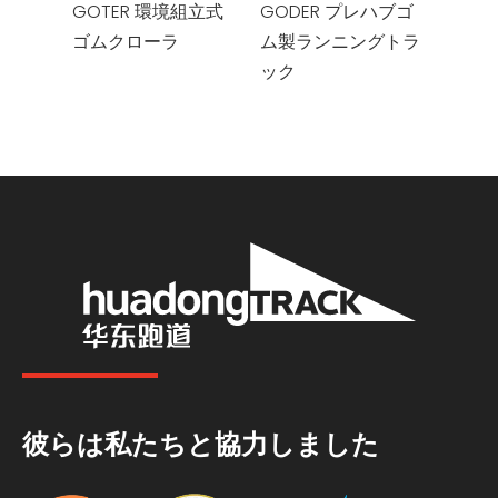
GOTER 環境組立式
GODER プレハブゴ
GOM
ゴムクローラ
ム製ランニングトラ
ゴム
ック
彼らは私たちと協力しました