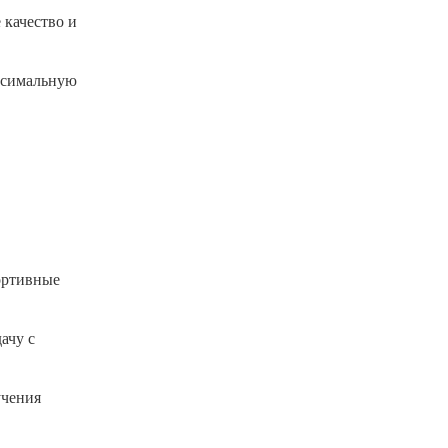
 качество и
аксимальную
ортивные
ачу с
учения