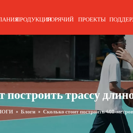
ПАНИЯ
ПРОДУКЦИЯ
ГОРЯЧИЙ
ПРОЕКТЫ
ПОДДЕР
т построить трассу длино
ЛОГИ
»
Блоги
»
Сколько стоит построить 400-метро