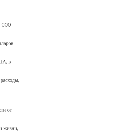
0 000
лларов
ША, в
 расходы,
сти от
и жизни,