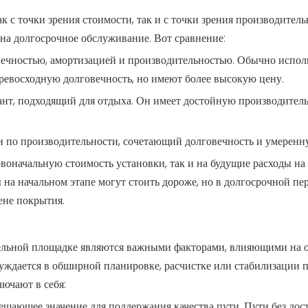
 с точки зрения стоимости, так и с точки зрения производитель
 на долгосрочное обслуживание. Вот сравнение:
вечностью, амортизацией и производительностью. Обычно испол
ревосходную долговечность, но имеют более высокую цену.
нт, подходящий для отдыха. Он имеет достойную производитель
 и по производительности, сочетающий долговечность и умеренн
воначальную стоимость установки, так и на будущие расходы на
на начальном этапе могут стоить дороже, но в долгосрочной пе
ене покрытия.
тельной площадке являются важными факторами, влияющими на
нуждается в обширной планировке, расчистке или стабилизации 
ючают в себя:
шающее значение для поддержания качества пути. Пути без дос