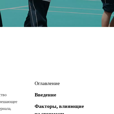
Оглавление
Введение
ство
 решающее
Факторы, влияющие
ериала,
на стоимость