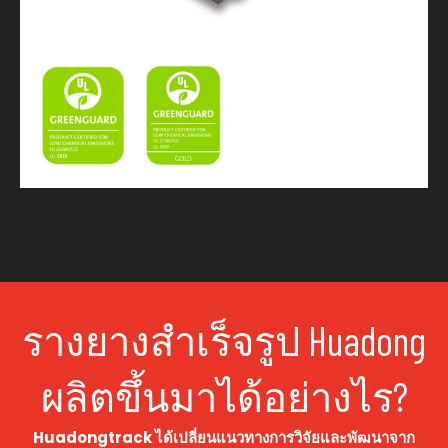
รางยางสำเร็จรูป Huadong
ผลิตขึ้นมาได้อย่างไร?
Huadongtrack ได้เปลี่ยนแนวทางการวิจัยและพัฒนาจาก