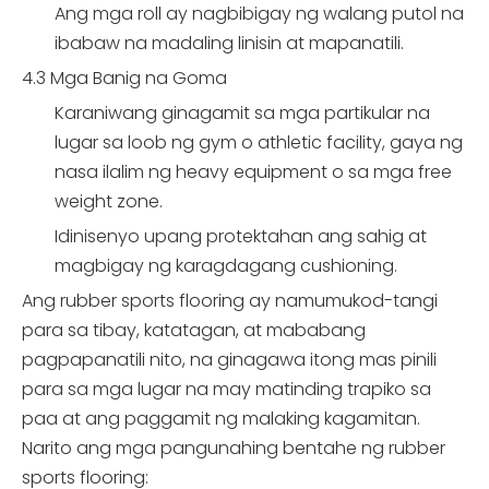
Ang mga roll ay nagbibigay ng walang putol na
ibabaw na madaling linisin at mapanatili.
4.3 Mga Banig na Goma
Karaniwang ginagamit sa mga partikular na
lugar sa loob ng gym o athletic facility, gaya ng
nasa ilalim ng heavy equipment o sa mga free
weight zone.
Idinisenyo upang protektahan ang sahig at
magbigay ng karagdagang cushioning.
Ang rubber sports flooring ay namumukod-tangi
para sa tibay, katatagan, at mababang
pagpapanatili nito, na ginagawa itong mas pinili
para sa mga lugar na may matinding trapiko sa
paa at ang paggamit ng malaking kagamitan.
Narito ang mga pangunahing bentahe ng rubber
sports flooring: