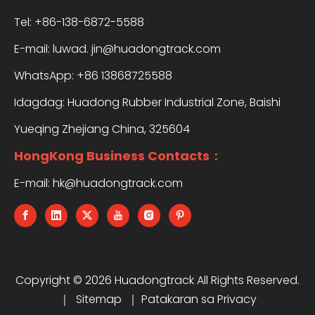
Tel: +86-138-6872-5588
E-mail:
luwad. jin@huadongtrack.com
WhatsApp:
+86 13868725588
Idagdag: Huadong Rubber Industrial Zone, Baishi
Yueqing Zhejiang China, 325604
HongKong Business Contacts：
E-mail:
hk@huadongtrack.com
Copyright ©
2026
Huadongtrack All Rights Reserved.
｜
Sitemap
｜
Patakaran sa Privacy