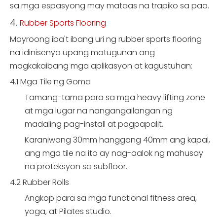
sa mga espasyong may mataas na trapiko sa paa.
4.
Rubber Sports Flooring
Mayroong iba't ibang uri ng rubber sports flooring
na idinisenyo upang matugunan ang
magkakaibang mga aplikasyon at kagustuhan:
4.1 Mga Tile ng Goma
Tamang-tama para sa mga heavy lifting zone
at mga lugar na nangangailangan ng
madaling pag-install at pagpapalit.
Karaniwang 30mm hanggang 40mm ang kapal,
ang mga tile na ito ay nag-aalok ng mahusay
na proteksyon sa subfloor.
4.2 Rubber Rolls
Angkop para sa mga functional fitness area,
yoga, at Pilates studio.