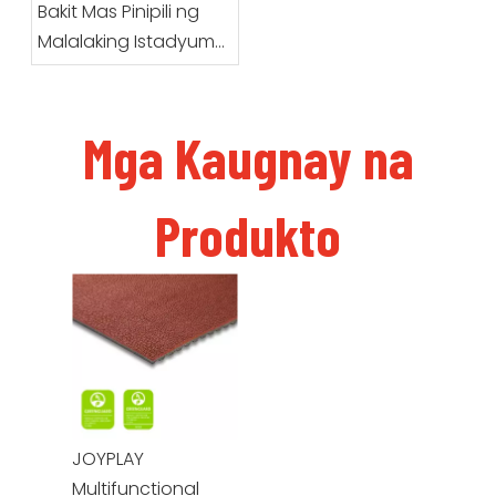
Sports Surfacing
Bakit Mas Pinipili ng
Malalaking Istadyum
ang HUADONG
Prefabricated Running
Track System
Mga Kaugnay na
Produkto
JOYPLAY
Multifunctional