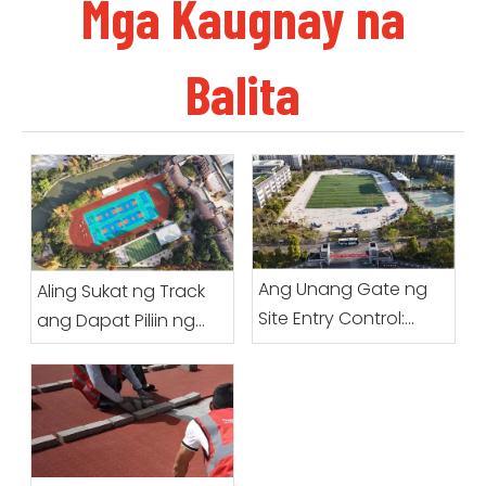
Mga Kaugnay na
Balita
Ang Unang Gate ng
Aling Sukat ng Track
Site Entry Control:
ang Dapat Piliin ng
Isang Kumpletong
Isang Paaralan?
Gabay Para sa
Paghahanda Bago
Dumating ang
Prefabricated Roll