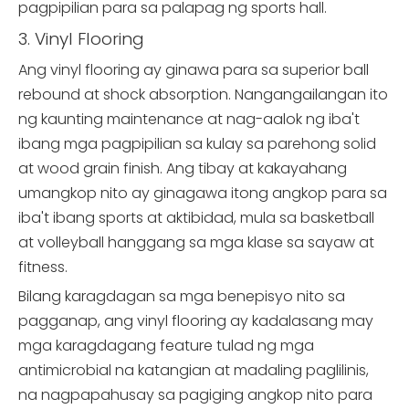
pagpipilian para sa palapag ng sports hall.
3. Vinyl Flooring
Ang vinyl flooring ay ginawa para sa superior ball
rebound at shock absorption. Nangangailangan ito
ng kaunting maintenance at nag-aalok ng iba't
ibang mga pagpipilian sa kulay sa parehong solid
at wood grain finish. Ang tibay at kakayahang
umangkop nito ay ginagawa itong angkop para sa
iba't ibang sports at aktibidad, mula sa basketball
at volleyball hanggang sa mga klase sa sayaw at
fitness.
Bilang karagdagan sa mga benepisyo nito sa
pagganap, ang vinyl flooring ay kadalasang may
mga karagdagang feature tulad ng mga
antimicrobial na katangian at madaling paglilinis,
na nagpapahusay sa pagiging angkop nito para