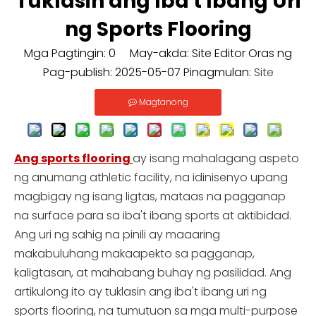
Tuklasin ang Iba't Ibang Uri
ng Sports Flooring
Mga Pagtingin:
0
May-akda: Site Editor Oras ng
Pag-publish: 2025-05-07 Pinagmulan:
Site
Magtanong
Ang sports flooring
ay isang mahalagang aspeto
ng anumang athletic facility, na idinisenyo upang
magbigay ng isang ligtas, mataas na pagganap
na surface para sa iba't ibang sports at aktibidad.
Ang uri ng sahig na pinili ay maaaring
makabuluhang makaapekto sa pagganap,
kaligtasan, at mahabang buhay ng pasilidad. Ang
artikulong ito ay tuklasin ang iba't ibang uri ng
sports flooring, na tumutuon sa mga multi-purpose