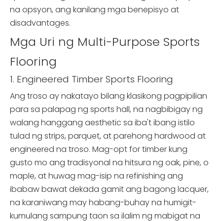
na opsyon, ang kanilang mga benepisyo at
disadvantages.
Mga Uri ng Multi-Purpose Sports
Flooring
1. Engineered Timber Sports Flooring
Ang troso ay nakatayo bilang klasikong pagpipilian
para sa palapag ng sports hall, na nagbibigay ng
walang hanggang aesthetic sa iba't ibang istilo
tulad ng strips, parquet, at parehong hardwood at
engineered na troso. Mag-opt for timber kung
gusto mo ang tradisyonal na hitsura ng oak, pine, o
maple, at huwag mag-isip na refinishing ang
ibabaw bawat dekada gamit ang bagong lacquer,
na karaniwang may habang-buhay na humigit-
kumulang sampung taon sa ilalim ng mabigat na