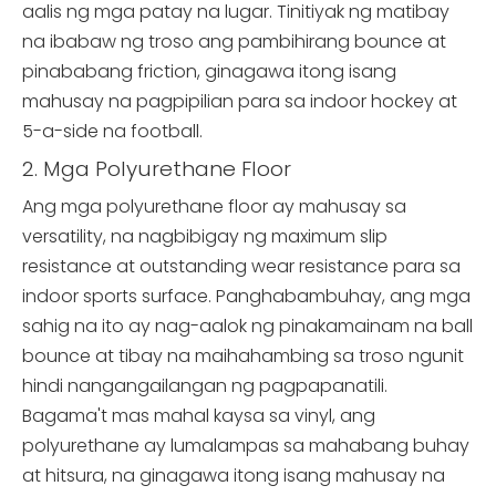
aalis ng mga patay na lugar. Tinitiyak ng matibay
na ibabaw ng troso ang pambihirang bounce at
pinababang friction, ginagawa itong isang
mahusay na pagpipilian para sa indoor hockey at
5-a-side na football.
2. Mga Polyurethane Floor
Ang mga polyurethane floor ay mahusay sa
versatility, na nagbibigay ng maximum slip
resistance at outstanding wear resistance para sa
indoor sports surface. Panghabambuhay, ang mga
sahig na ito ay nag-aalok ng pinakamainam na ball
bounce at tibay na maihahambing sa troso ngunit
hindi nangangailangan ng pagpapanatili.
Bagama't mas mahal kaysa sa vinyl, ang
polyurethane ay lumalampas sa mahabang buhay
at hitsura, na ginagawa itong isang mahusay na