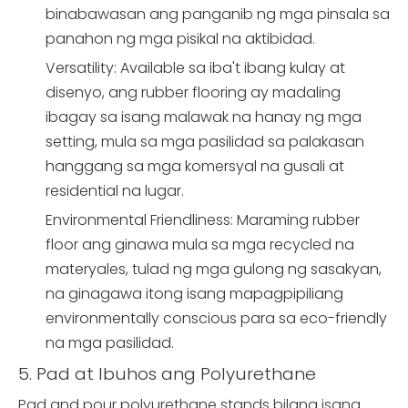
binabawasan ang panganib ng mga pinsala sa
panahon ng mga pisikal na aktibidad.
Versatility: Available sa iba't ibang kulay at
disenyo, ang rubber flooring ay madaling
ibagay sa isang malawak na hanay ng mga
setting, mula sa mga pasilidad sa palakasan
hanggang sa mga komersyal na gusali at
residential na lugar.
Environmental Friendliness: Maraming rubber
floor ang ginawa mula sa mga recycled na
materyales, tulad ng mga gulong ng sasakyan,
na ginagawa itong isang mapagpipiliang
environmentally conscious para sa eco-friendly
na mga pasilidad.
5. Pad at Ibuhos ang Polyurethane
Pad and pour polyurethane stands bilang isang