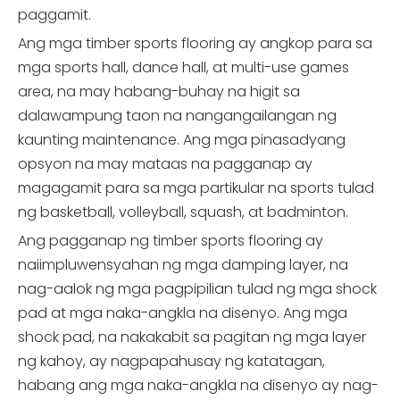
paggamit.
Ang mga timber sports flooring ay angkop para sa
mga sports hall, dance hall, at multi-use games
area, na may habang-buhay na higit sa
dalawampung taon na nangangailangan ng
kaunting maintenance. Ang mga pinasadyang
opsyon na may mataas na pagganap ay
magagamit para sa mga partikular na sports tulad
ng basketball, volleyball, squash, at badminton.
Ang pagganap ng timber sports flooring ay
naiimpluwensyahan ng mga damping layer, na
nag-aalok ng mga pagpipilian tulad ng mga shock
pad at mga naka-angkla na disenyo. Ang mga
shock pad, na nakakabit sa pagitan ng mga layer
ng kahoy, ay nagpapahusay ng katatagan,
habang ang mga naka-angkla na disenyo ay nag-