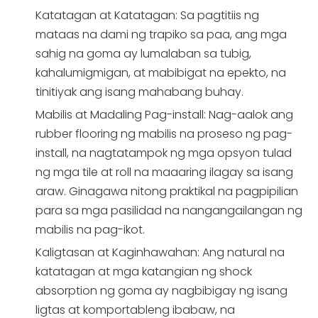
Katatagan at Katatagan: Sa pagtitiis ng
mataas na dami ng trapiko sa paa, ang mga
sahig na goma ay lumalaban sa tubig,
kahalumigmigan, at mabibigat na epekto, na
tinitiyak ang isang mahabang buhay.
Mabilis at Madaling Pag-install: Nag-aalok ang
rubber flooring ng mabilis na proseso ng pag-
install, na nagtatampok ng mga opsyon tulad
ng mga tile at roll na maaaring ilagay sa isang
araw. Ginagawa nitong praktikal na pagpipilian
para sa mga pasilidad na nangangailangan ng
mabilis na pag-ikot.
Kaligtasan at Kaginhawahan: Ang natural na
katatagan at mga katangian ng shock
absorption ng goma ay nagbibigay ng isang
ligtas at komportableng ibabaw, na