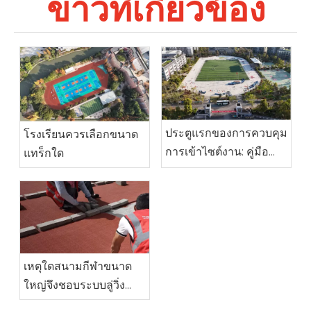
ข่าวที่เกี่ยวข้อง
ประตูแรกของการควบคุม
โรงเรียนควรเลือกขนาด
การเข้าไซต์งาน: คู่มือ
แทร็กใด
ฉบับสมบูรณ์เพื่อการเตรี
ยมการก่อนที่พื้นผิวโรล
สปอร์ตสำเร็จรูปจะมาถึง
เหตุใดสนามกีฬาขนาด
ใหญ่จึงชอบระบบลู่วิ่ง
สำเร็จรูป HUADONG