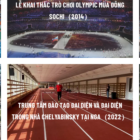
LỄ KHAI THÁC TRÒ CHƠI OLYMPIC MÙA ĐÔNG
SOCHI（2014）
TRUNG TÂM ĐÀO TẠO ĐẠI DIỆN VÀ ĐẠI DIỆN
TRONG NHÀ CHELYABINSKY TẠI NGA（2022）