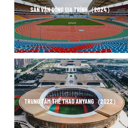
SÂN VẬN ĐỘNG GIA TRÌNH（2024）
TRUNG TÂM THỂ THAO ANYANG（2022）