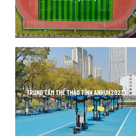
TRUNG TÂM THỂ THAO TỈNH ANHUI(2023)