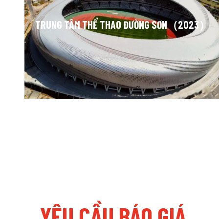
TRUNG TÂM THỂ THAO ĐƯỜNG SƠN（2023）
YÊU CẦU BÁO GIÁ