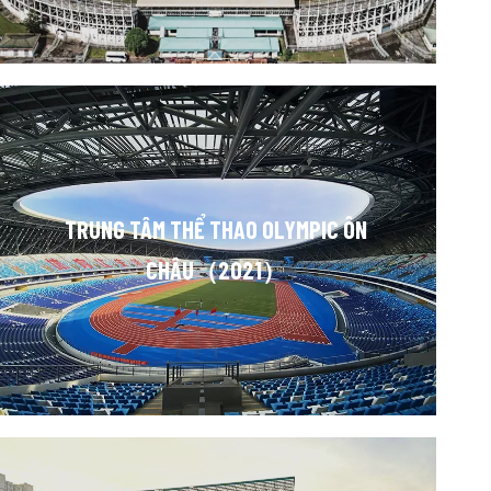
TRUNG TÂM THỂ THAO OLYMPIC ÔN
CHÂU（2021）