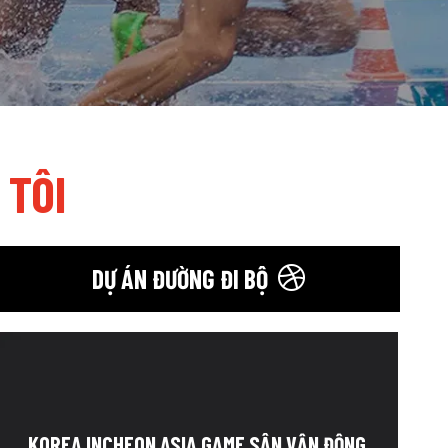
 TÔI
DỰ ÁN ĐƯỜNG ĐI BỘ
KOREA INCHEON ASIA GAME SÂN VẬN ĐỘNG