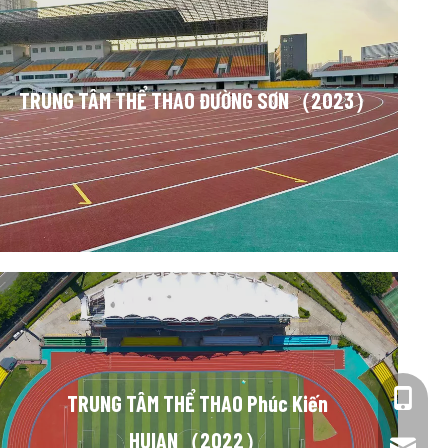
TRUNG TÂM THỂ THAO ĐƯỜNG SƠN（2023）
+86-13
TRUNG TÂM THỂ THAO Phúc Kiến
HUIAN（2022）