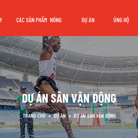
Y
CÁC SẢN PHẨM
NÓNG
DỰ ÁN
ỦNG HỘ
DỰ ÁN SÂN VẬN ĐỘNG
TRANG CHỦ
»
DỰ ÁN
»
DỰ ÁN SÂN VẬN ĐỘNG