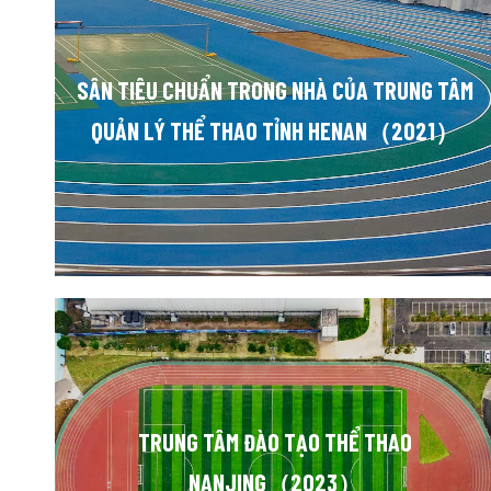
SÂN TIÊU CHUẨN TRONG NHÀ CỦA TRUNG TÂM
QUẢN LÝ THỂ THAO TỈNH HENAN（2021）
TRUNG TÂM ĐÀO TẠO THỂ THAO
NANJING（2023）