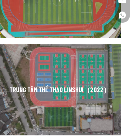
đất sét
+86 13
TRUNG TÂM THỂ THAO LINSHUI（2022）