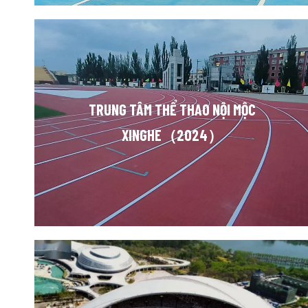
TRUNG TÂM THỂ THAO NỘI MỘC
XINGHE（2024）