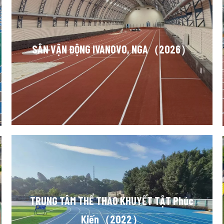
SÂN VẬN ĐỘNG IVANOVO, NGA（2026）
TRUNG TÂM THỂ THAO KHUYẾT TẬT Phúc
Kiến（2022）