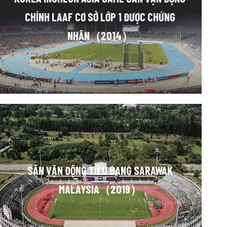
CHÍNH LAAF CƠ SỞ LỚP 1 ĐƯỢC CHỨNG
NHẬN（2014）
SÂN VẬN ĐỘNG TIỂU BANG SARAWAK
MALAYSIA（2019）