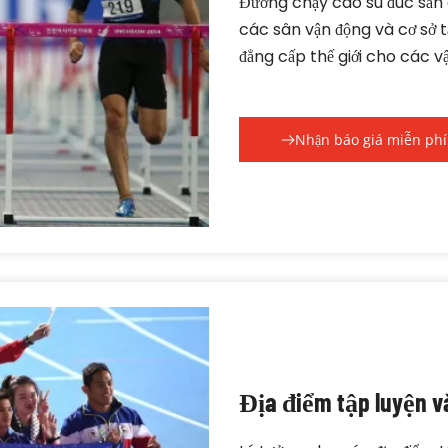
Đường chạy cao su đúc sẵn c
các sân vận động và cơ sở t
đẳng cấp thế giới cho các vậ
Nhận báo giá miễn phí
Địa điểm tập luyện và