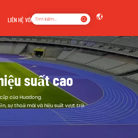
LIÊN HỆ VỚI CHÚNG TÔI
hiệu suất cao
 cấp của Huadong. 
, sự thoải mái và hiệu suất vượt trội.