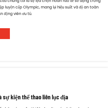
ủa chúng tôi là sự lựa chọn hoàn hảo để sử dụng trong 
ập luyện cấp Olympic, mang lại hiệu suất và độ an toàn 
n động viên ưu tú.
 sự kiện thể thao liên lục địa