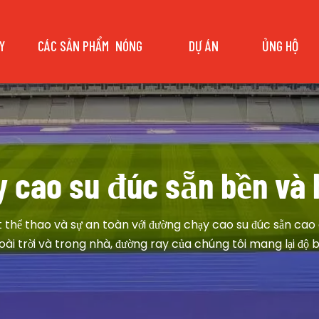
Y
CÁC SẢN PHẨM
NÓNG
DỰ ÁN
ỦNG HỘ
 cao su đúc sẵn bền và 
t thể thao và sự an toàn với đường chạy cao su đúc sẵn cao
i trời và trong nhà, đường ray của chúng tôi mang lại độ bền