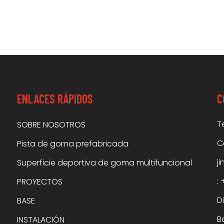
ENLACES RÁPIDOS
C
T
SOBRE NOSOTROS
C
Pista de goma prefabricada
j
Superficie deportiva de goma multifuncional
:
PROYECTOS
D
BASE
B
INSTALACIÓN