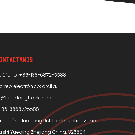
ONTÁCTANOS
eléfono: +86-138-6872-5588
orreo electrónico:
arcilla.
in@huadongtrack.com
+86 13868725588
irección: Huadong Rubber Industrial Zone,
aishi Yueqing Zhejiang China, 325604