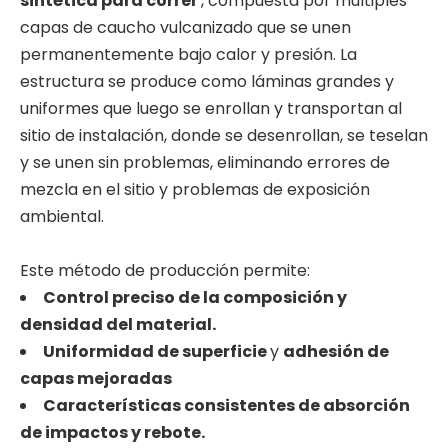
sintética para correr
, compuesta por múltiples
natural y caucho
capas de caucho vulcanizado que se unen
sintético con aditivos
permanentemente bajo calor y presión. La
respetuosos con el
estructura se produce como láminas grandes y
medio ambiente y tiene
uniformes que luego se enrollan y transportan al
una vida útil de 15 años.
sitio de instalación, donde se desenrollan, se teselan
y se unen sin problemas, eliminando errores de
mezcla en el sitio y problemas de exposición
ambiental.
Este método de producción permite:
Control preciso de la composición y
densidad del material.
Uniformidad de superficie
y
adhesión de
capas mejoradas
Características consistentes de absorción
de impactos y rebote.