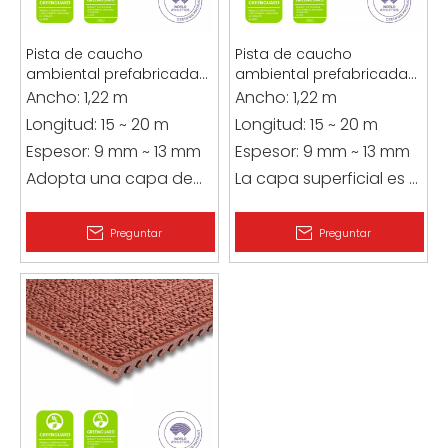
Pista de caucho
Pista de caucho
ambiental prefabricada
ambiental prefabricada
GOMER
GOTER
Ancho: 1,22 m
Ancho: 1,22 m
Longitud: 15 ~ 20 m
Longitud: 15 ~ 20 m
Espesor: 9 mm ~ 13 mm
Espesor: 9 mm ~ 13 mm
Adopta una capa de
La capa superficial es el
superficie de color de 4
mismo material que la
mm de espesor y un
capa inferior y está
Preguntar
Preguntar
diseño de estructura
hecha de caucho
integrada de doble
natural puro, con una
capa de capa inferior
pequeña cantidad de
gris de 9 mm de
aditivos de protección
espesor, que es
ambiental. La duración
ecológico y respetuoso
es de hasta 20 años.
con el medio ambiente.