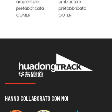
ambientale
ambientale
gom
prefabbricata
prefabbricata
prefa
GOMER
GOTER
GODE
HANNO COLLABORATO CON NOI