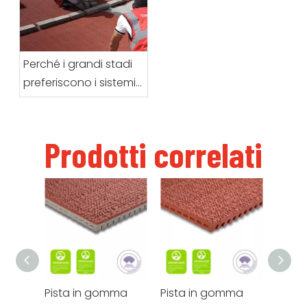
preparazione prima
dell'arrivo della
pavimentazione
prefabbricata per
Perché i grandi stadi
sport in rotolo
preferiscono i sistemi
di piste da corsa
prefabbricate
HUADONG
Prodotti correlati
Pista in gomma
Pista in gomma
Pista