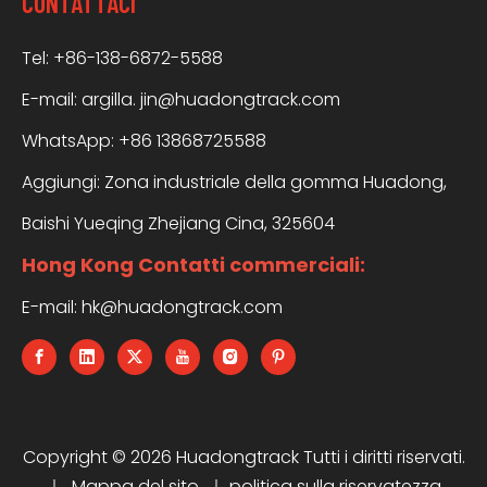
CONTATTACI
Tel: +86-138-6872-5588
E-mail:
argilla. jin@huadongtrack.com
WhatsApp:
+86 13868725588
Aggiungi: Zona industriale della gomma Huadong,
Baishi Yueqing Zhejiang Cina, 325604
Hong Kong Contatti commerciali:
E-mail:
hk@huadongtrack.com
Copyright ©
2026
Huadongtrack Tutti i diritti riservati.
｜
Mappa del sito
｜
politica sulla riservatezza